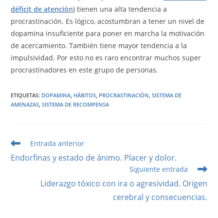
déficit de atención
) tienen una alta tendencia a
procrastinación. Es lógico, acostumbran a tener un nivel de
dopamina insuficiente para poner en marcha la motivación
de acercamiento. También tiene mayor tendencia a la
impulsividad. Por esto no es raro encontrar muchos super
procrastinadores en este grupo de personas.
ETIQUETAS
:
DOPAMINA
,
HÁBITOS
,
PROCRASTINACIÓN
,
SISTEMA DE
AMENAZAS
,
SISTEMA DE RECOMPENSA
Leer
Entrada anterior
más
Endorfinas y estado de ánimo. Placer y dolor.
artículos
Siguiente entrada
Liderazgo tóxico con ira o agresividad. Origen
cerebral y consecuencias.