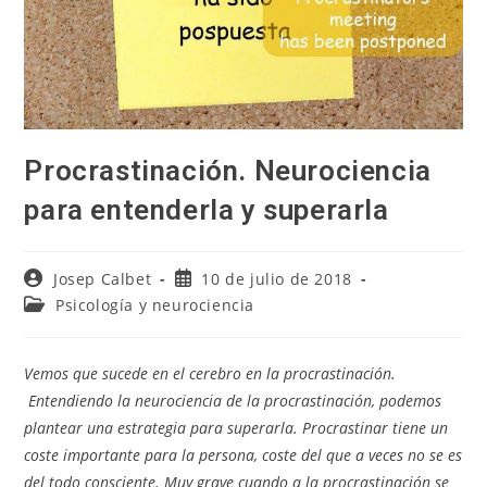
Procrastinación. Neurociencia
para entenderla y superarla
Autor
Publicación
Josep Calbet
10 de julio de 2018
de
de
Categoría
Psicología y neurociencia
la
la
de
entrada:
entrada:
la
entrada:
Vemos que sucede en el cerebro en la procrastinación.
Entendiendo la neurociencia de la procrastinación, podemos
plantear una estrategia para superarla. Procrastinar tiene un
coste importante para la persona, coste del que a veces no se es
del todo consciente. Muy grave cuando a la procrastinación se