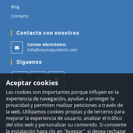
Blog
Contacto
Contacta con nosotros
Correo electrónico:
Se
info@neuroquotient.com
abre
en
Síguenos
tu
aplicación
Aceptar cookies
Se
Se
Se
Las cookies son importantes porque influyen en la
experiencia de navegación, ayudan a proteger la
abre
abre
abre
Conversor de horas
privacidad y permiten realizar peticiones a través de
en
en
en
la web. Utilizamos cookies propias y de terceros para
Hora en Barcelona
una
una
una
mejorar la experiencia de usuario, analizar el tráfico
nueva
nueva
nueva
del sitio web y personalizar su contenido. Si consiente
pestaña
pestaña
pestaña
la instalación haga clic en "Aceptar", si desea rechazar