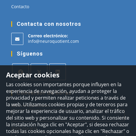
Contacto
Contacta con nosotros
Correo electrónico:
Se
info@neuroquotient.com
abre
en
Síguenos
tu
aplicación
Aceptar cookies
Se
Se
Se
Las cookies son importantes porque influyen en la
experiencia de navegación, ayudan a proteger la
abre
abre
abre
Conversor de horas
privacidad y permiten realizar peticiones a través de
en
en
en
la web. Utilizamos cookies propias y de terceros para
Hora en Barcelona
una
una
una
mejorar la experiencia de usuario, analizar el tráfico
nueva
nueva
nueva
del sitio web y personalizar su contenido. Si consiente
pestaña
pestaña
pestaña
la instalación haga clic en "Aceptar", si desea rechazar
Zona horaria
todas las cookies opcionales haga clic en "Rechazar" o