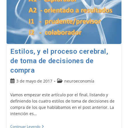
Estilos, y el proceso cerebral,
de toma de decisiones de
compra
Publicación
Categoría
3 de mayo de 2017
neuroeconomía
de
de
la
la
Vamos empezar este artículo por el final, listando y
entrada:
entrada:
definiendo los cuatro estilos de toma de decisiones de
compra de los que hablábamos en el post anterior. La
intención es…
Estilos,
Continuar Leyendo