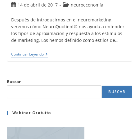
Publicación
Categoría
14 de abril de 2017
neuroeconomía
de
de
la
la
Después de introducirnos en el neuromarketing
entrada:
entrada:
veremos cómo NeuroQuotient® nos ayuda a entender
los tipos de aproximación y respuesta a los estímulos
de marketing. Los hemos definido como estilos de…
Neuromarketing.
Continuar Leyendo
Cuatro
Estilos
De
Toma
De
Buscar
Decisiones
De
BUSCAR
Compra
Con
NeuroQuotient®
Webinar Gratuito