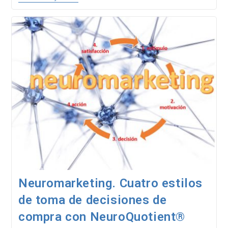
Y
El
Proceso
Cerebral,
De
Toma
De
Decisiones
De
Compra
Neuromarketing. Cuatro estilos
de toma de decisiones de
compra con NeuroQuotient®