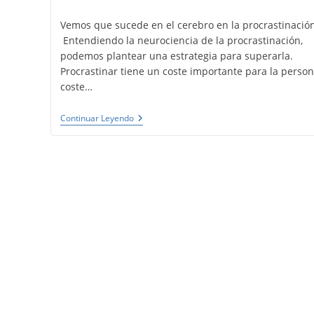
de
de
la
la
Vemos que sucede en el cerebro en la procrastinación
entrada:
entrada:
Entendiendo la neurociencia de la procrastinación,
podemos plantear una estrategia para superarla.
Procrastinar tiene un coste importante para la person
coste…
Procrastinación.
Continuar Leyendo
Neurociencia
Para
Entenderla
Y
Superarla