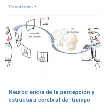
Anclas
Continuar Leyendo
Y
Anclajes
De
PNL
¿cómo
Y
Por
Qué
Funcionan?
(Programación
Neurolingüística-
3)
Neurociencia de la percepción y
estructura cerebral del tiempo