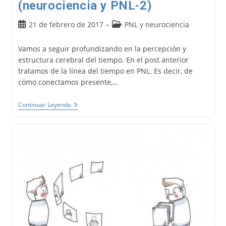
(neurociencia y PNL-2)
Publicación
Categoría
21 de febrero de 2017
PNL y neurociencia
de
de
la
la
Vamos a seguir profundizando en la percepción y
entrada:
entrada:
estructura cerebral del tiempo. En el post anterior
tratamos de la línea del tiempo en PNL. Es decir, de
cómo conectamos presente,…
Neurociencia
Continuar Leyendo
De
La
Percepción
Y
Estructura
Cerebral
Del
Tiempo
(neurociencia
Y
PNL-
2)