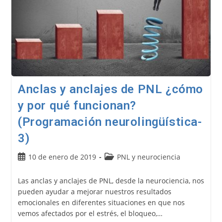
Anclas y anclajes de PNL ¿cómo
y por qué funcionan?
(Programación neurolingüística-
3)
Publicación
Categoría
10 de enero de 2019
PNL y neurociencia
de
de
la
la
Las anclas y anclajes de PNL, desde la neurociencia, nos
entrada:
entrada:
pueden ayudar a mejorar nuestros resultados
emocionales en diferentes situaciones en que nos
vemos afectados por el estrés, el bloqueo,…