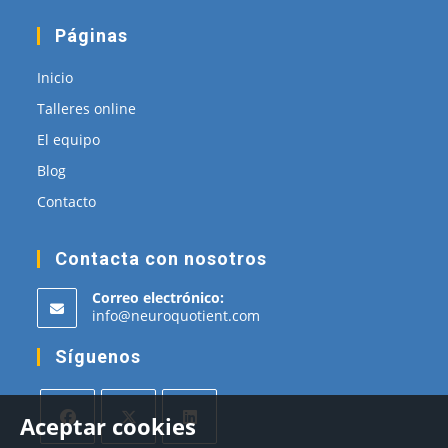
Páginas
Inicio
Talleres online
El equipo
Blog
Contacto
Contacta con nosotros
Correo electrónico:
Se
info@neuroquotient.com
abre
en
Síguenos
tu
aplicación
Aceptar cookies