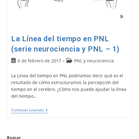
La Línea del tiempo en PNL
(serie neurociencia y PNL – 1)
Publicación
Categoría
6 de febrero de 2017
PNL y neurociencia
de
de
la
la
La Línea del tiempo en PNL podríamos decir qué es el
entrada:
entrada:
resultado de cómo estructuramos la percepción del
tiempo en el cerebro. ¿Cómo nos puede ayudar la línea
del tiempo…
La
Continuar Leyendo
Línea
Del
Tiempo
En
PNL
Buscar