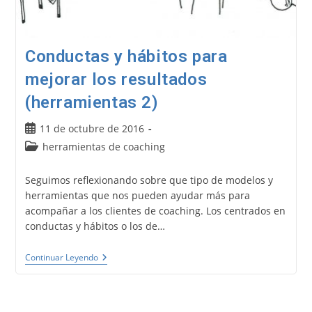
Conductas y hábitos para
mejorar los resultados
(herramientas 2)
Publicación
11 de octubre de 2016
de
Categoría
herramientas de coaching
la
de
entrada:
la
Seguimos reflexionando sobre que tipo de modelos y
entrada:
herramientas que nos pueden ayudar más para
acompañar a los clientes de coaching. Los centrados en
conductas y hábitos o los de…
Conductas
Continuar Leyendo
Y
Hábitos
Para
Mejorar