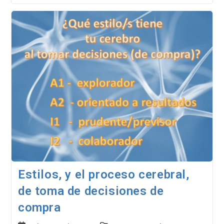
Para
Entenderla
Y
Superarla
Estilos, y el proceso cerebral,
de toma de decisiones de
compra