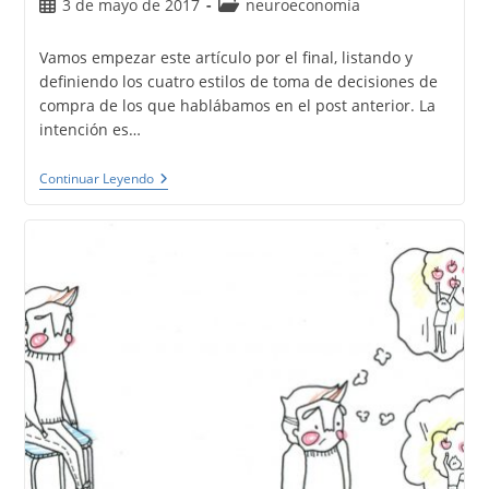
Publicación
Categoría
3 de mayo de 2017
neuroeconomía
de
de
la
la
Vamos empezar este artículo por el final, listando y
entrada:
entrada:
definiendo los cuatro estilos de toma de decisiones de
compra de los que hablábamos en el post anterior. La
intención es…
Estilos,
Continuar Leyendo
Y
El
Proceso
Cerebral,
De
Toma
De
Decisiones
De
Compra