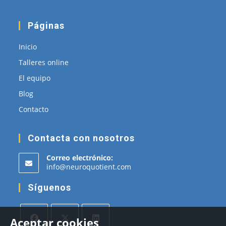
Páginas
Inicio
Talleres online
El equipo
Blog
Contacto
Contacta con nosotros
Correo electrónico:
Se
info@neuroquotient.com
abre
en
Síguenos
tu
aplicación
Aceptar cookies