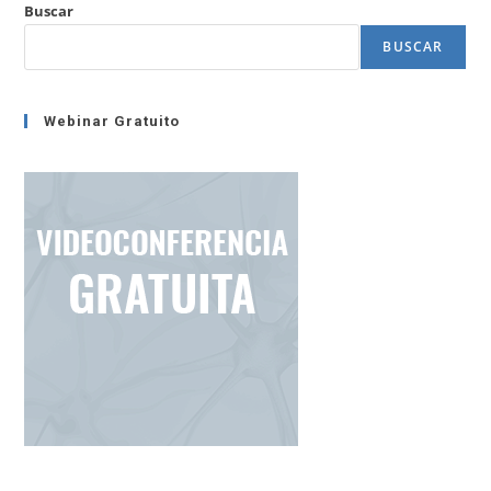
Los
Buscar
Resultados
(herramientas
BUSCAR
2)
Webinar Gratuito