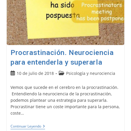
Procrastinación. Neurociencia
para entenderla y superarla
Publicación
Categoría
10 de julio de 2018
Psicología y neurociencia
de
de
la
la
Vemos que sucede en el cerebro en la procrastinación.
entrada:
entrada:
Entendiendo la neurociencia de la procrastinación,
podemos plantear una estrategia para superarla.
Procrastinar tiene un coste importante para la persona,
coste…
Procrastinación.
Continuar Leyendo
Neurociencia