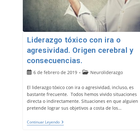
Liderazgo tóxico con ira o
agresividad. Origen cerebral y
consecuencias.
Publicación
Categoría
6 de febrero de 2019
Neuroliderazgo
de
de
la
la
El liderazgo tóxico con ira o agresividad, incluso, es
entrada:
entrada:
bastante frecuente. Todos hemos vivido situaciones
directa o indirectamente. Situaciones en que alguien
pretende lograr sus objetivos a costa de los…
Liderazgo
Continuar Leyendo
Tóxico
Con
Ira