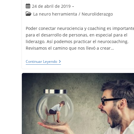
Publicación
24 de abril de 2019
de
Categoría
La neuro herramienta
/
Neuroliderazgo
la
de
entrada:
la
Poder conectar neurociencia y coaching es important
entrada:
para el desarrollo de personas, en especial para el
liderazgo. Así podemos practicar el neurocoaching.
Revisamos el camino que nos llevó a crear…
Neurociencia
Continuar Leyendo
Y
Coaching.
Neurocoaching
Para
El
Liderazgo
–
NeuroQuotient®