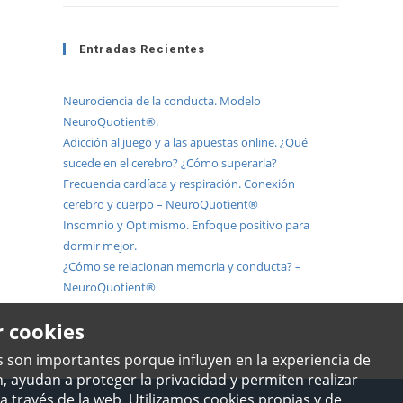
Entradas Recientes
Neurociencia de la conducta. Modelo
NeuroQuotient®.
Adicción al juego y a las apuestas online. ¿Qué
sucede en el cerebro? ¿Cómo superarla?
Frecuencia cardíaca y respiración. Conexión
cerebro y cuerpo – NeuroQuotient®
Insomnio y Optimismo. Enfoque positivo para
dormir mejor.
¿Cómo se relacionan memoria y conducta? –
NeuroQuotient®
r cookies
s son importantes porque influyen en la experiencia de
, ayudan a proteger la privacidad y permiten realizar
a través de la web. Utilizamos cookies propias y de