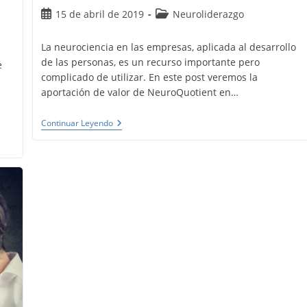
Publicación
Categoría
15 de abril de 2019
Neuroliderazgo
de
de
la
la
La neurociencia en las empresas, aplicada al desarrollo
entrada:
entrada:
de las personas, es un recurso importante pero
e
complicado de utilizar. En este post veremos la
aportación de valor de NeuroQuotient en…
Neurociencia
Continuar Leyendo
En
Las
Empresas.
Neuroliderazgo
Con
NeuroQuotient