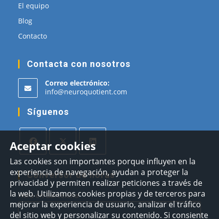
El equipo
Blog
Contacto
Contacta con nosotros
Correo electrónico:
Se
info@neuroquotient.com
abre
en
Síguenos
tu
aplicación
Aceptar cookies
Se
Se
Se
Las cookies son importantes porque influyen en la
experiencia de navegación, ayudan a proteger la
abre
abre
abre
Conversor de horas
privacidad y permiten realizar peticiones a través de
en
en
en
la web. Utilizamos cookies propias y de terceros para
Hora en Barcelona
una
una
una
mejorar la experiencia de usuario, analizar el tráfico
nueva
nueva
nueva
del sitio web y personalizar su contenido. Si consiente