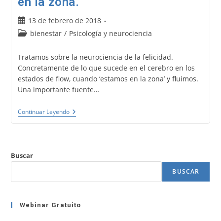
en la zona.
Publicación
13 de febrero de 2018
de
Categoría
bienestar
/
Psicología y neurociencia
la
de
entrada:
la
Tratamos sobre la neurociencia de la felicidad.
entrada:
Concretamente de lo que sucede en el cerebro en los
estados de flow, cuando ‘estamos en la zona’ y fluimos.
Una importante fuente…
Fuente
Continuar Leyendo
De
Felicidad
Y
Neurociencia.
Flow,
Buscar
Fluir,
Estar
BUSCAR
En
La
Zona.
Webinar Gratuito