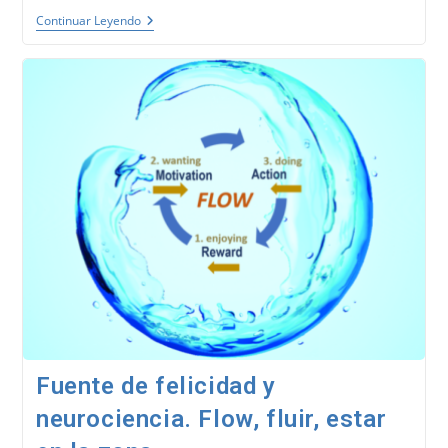
Frecuencia
Continuar Leyendo
Cardíaca
Y
Respiración.
Conexión
Cerebro
Y
Cuerpo
–
NeuroQuotient®
Fuente de felicidad y
neurociencia. Flow, fluir, estar