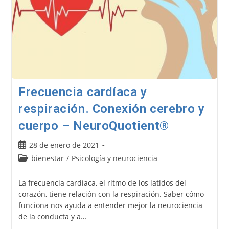
Frecuencia cardíaca y
respiración. Conexión cerebro y
cuerpo – NeuroQuotient®
Publicación
28 de enero de 2021
de
Categoría
bienestar
/
Psicología y neurociencia
la
de
entrada:
la
La frecuencia cardíaca, el ritmo de los latidos del
entrada:
corazón, tiene relación con la respiración. Saber cómo
funciona nos ayuda a entender mejor la neurociencia
de la conducta y a…