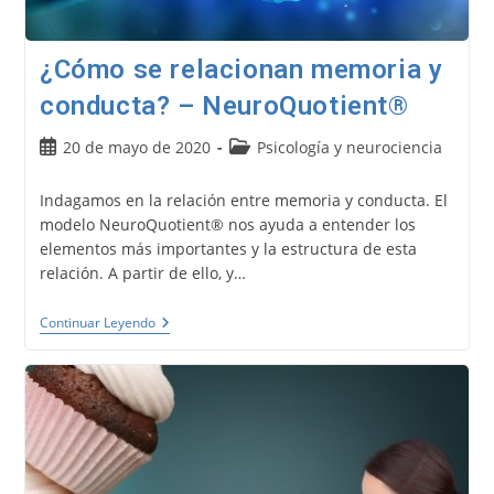
¿Cómo se relacionan memoria y
conducta? – NeuroQuotient®
Publicación
Categoría
20 de mayo de 2020
Psicología y neurociencia
de
de
la
la
Indagamos en la relación entre memoria y conducta. El
entrada:
entrada:
modelo NeuroQuotient® nos ayuda a entender los
elementos más importantes y la estructura de esta
relación. A partir de ello, y…
¿Cómo
Continuar Leyendo
Se
Relacionan
Memoria
Y
Conducta?
–
NeuroQuotient®