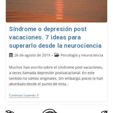
Síndrome o depresión post
vacaciones. 7 ideas para
superarlo desde la neurociencia
Publicación
Categoría
26 de agosto de 2019
Psicología y neurociencia
de
de
la
la
Muchos han escrito sobre el síndrome post vacaciones,
entrada:
entrada:
a veces llamada depresión postvacacional. En este
sentido no somos originales. Sin embargo, pocos lo han
abordado desde el punto de vista…
Síndrome
Continuar Leyendo
O
Depresión
Post
Vacaciones.