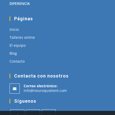
DIFERENCIA
Páginas
Inicio
Talleres online
El equipo
Blog
Contacto
Contacta con nosotros
Correo electrónico:
Se
info@neuroquotient.com
abre
en
Síguenos
tu
aplicación