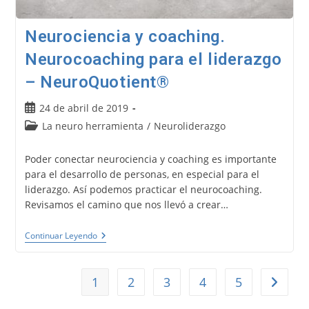
Neurociencia y coaching.
Neurocoaching para el liderazgo
– NeuroQuotient®
Publicación
24 de abril de 2019
de
Categoría
La neuro herramienta
/
Neuroliderazgo
la
de
entrada:
la
Poder conectar neurociencia y coaching es importante
entrada:
para el desarrollo de personas, en especial para el
liderazgo. Así podemos practicar el neurocoaching.
Revisamos el camino que nos llevó a crear…
Neurociencia
Continuar Leyendo
Y
Coaching.
Neurocoaching
Para
1
2
3
4
5
Ir a la 
El
Liderazgo