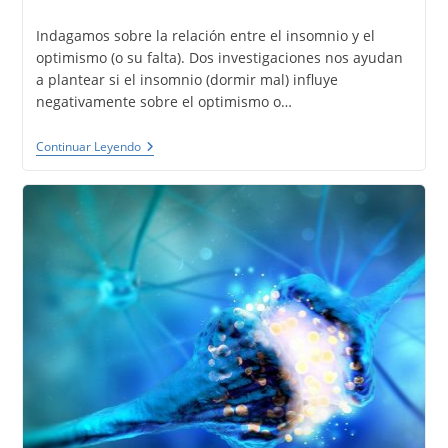
la
de
entrada:
la
Indagamos sobre la relación entre el insomnio y el
entrada:
optimismo (o su falta). Dos investigaciones nos ayudan
a plantear si el insomnio (dormir mal) influye
negativamente sobre el optimismo o…
Insomnio
Continuar Leyendo
Y
Optimismo.
Enfoque
Positivo
Para
Dormir
Mejor.