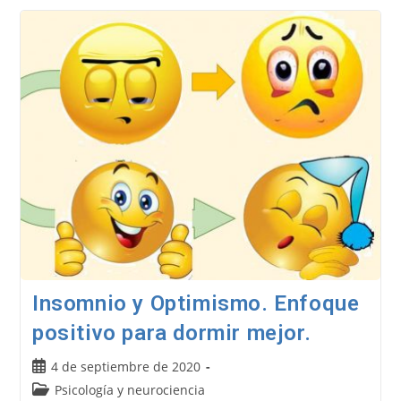
Y
Respiración.
Conexión
Cerebro
Y
Cuerpo
–
NeuroQuotient®
Insomnio y Optimismo. Enfoque
positivo para dormir mejor.
Publicación
4 de septiembre de 2020
de
Categoría
Psicología y neurociencia