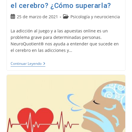
el cerebro? ¿Cómo superarla?
Publicación
Categoría
25 de marzo de 2021
Psicología y neurociencia
de
de
la
la
La adicción al juego y a las apuestas online es un
entrada:
entrada:
problema grave para determinadas personas.
NeuroQuotient® nos ayuda a entender que sucede en
el cerebro en las adicciones y…
Adicción
Continuar Leyendo
Al
Juego
Y
A
Las
Apuestas
Online.
¿Qué
Sucede
En
El
Cerebro?
¿Cómo
Superarla?