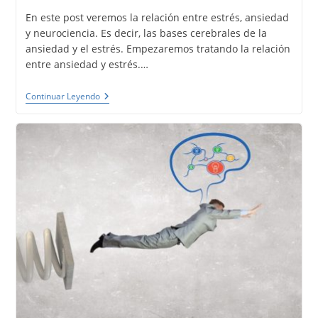
entrada:
la
En este post veremos la relación entre estrés, ansiedad
entrada:
y neurociencia. Es decir, las bases cerebrales de la
ansiedad y el estrés. Empezaremos tratando la relación
entre ansiedad y estrés.…
Estrés,
Continuar Leyendo
Ansiedad
Y
Neurociencia.
Con
Ansiedad
Escapamos
Más
Rápido