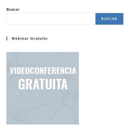
–
NeuroQuotient®
Buscar
BUSCAR
Webinar Gratuito