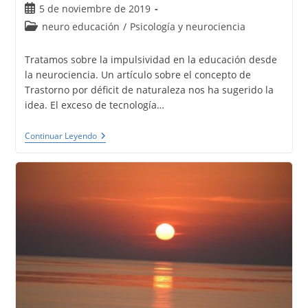
Publicación
5 de noviembre de 2019
de
Categoría
neuro educación
/
Psicología y neurociencia
la
de
entrada:
la
Tratamos sobre la impulsividad en la educación desde
entrada:
la neurociencia. Un artículo sobre el concepto de
Trastorno por déficit de naturaleza nos ha sugerido la
idea. El exceso de tecnología…
Impulsividad
Continuar Leyendo
En
La
Educación
Desde
La
Neurociencia.
Tecnología
Versus
Naturaleza.