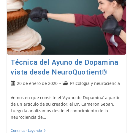
Técnica del Ayuno de Dopamina
vista desde NeuroQuotient®
Publicación
Categoría
20 de enero de 2020
Psicología y neurociencia
de
de
la
la
Vemos en que consiste el ‘Ayuno de Dopamina’ a partir
entrada:
entrada:
de un artículo de su creador, el Dr. Cameron Sepah.
Luego la analizamos desde el conocimiento de la
neurociencia de…
Técnica
Continuar Leyendo