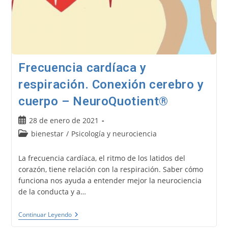
Frecuencia cardíaca y
respiración. Conexión cerebro y
cuerpo – NeuroQuotient®
Publicación
28 de enero de 2021
de
Categoría
bienestar
/
Psicología y neurociencia
la
de
entrada:
la
La frecuencia cardíaca, el ritmo de los latidos del
entrada:
corazón, tiene relación con la respiración. Saber cómo
funciona nos ayuda a entender mejor la neurociencia
de la conducta y a…
Frecuencia
Continuar Leyendo
Cardíaca