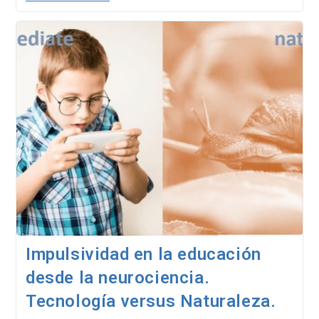
Del
Ayuno
De
Dopamina
Vista
Desde
NeuroQuotient®
Impulsividad en la educación
desde la neurociencia.
Tecnología versus Naturaleza.