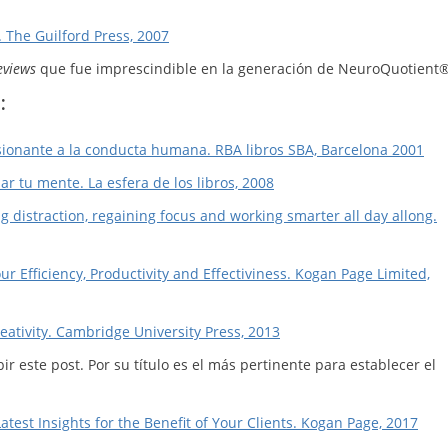
. The Guilford Press, 2007
eviews
que fue imprescindible en la generación de NeuroQuotient®
:
asionante a la conducta humana. RBA libros SBA, Barcelona 2001
ar tu mente. La esfera de los libros, 2008
g distraction, regaining focus and working smarter all day allong.
Efficiency, Productivity and Effectiviness. Kogan Page Limited,
ativity. Cambridge University Press, 2013
ir este post. Por su título es el más pertinente para establecer el
est Insights for the Benefit of Your Clients. Kogan Page, 2017