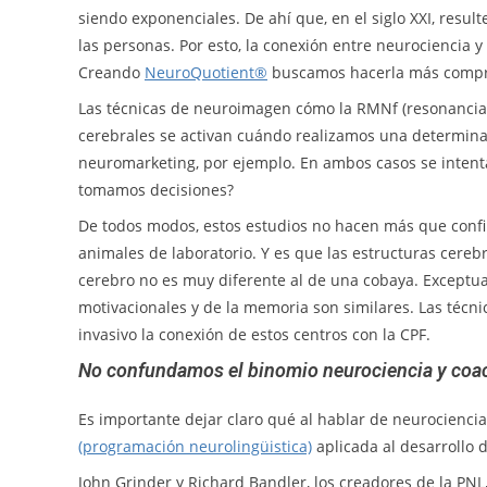
siendo exponenciales. De ahí que, en el siglo XXI, resu
las personas. Por esto, la conexión entre neurociencia 
Creando
NeuroQuotient®
buscamos hacerla más compre
Las técnicas de neuroimagen cómo la RMNf (resonancia 
cerebrales se activan cuándo realizamos una determinad
neuromarketing, por ejemplo. En ambos casos se intent
tomamos decisiones?
De todos modos, estos estudios no hacen más que confirm
animales de laboratorio. Y es que las estructuras cere
cerebro no es muy diferente al de una cobaya. Exceptua
motivacionales y de la memoria son similares. Las téc
invasivo la conexión de estos centros con la CPF.
No confundamos el binomio neurociencia y coac
Es importante dejar claro qué al hablar de neurociencia
(programación neurolingüistica)
aplicada al desarrollo 
John Grinder y Richard Bandler, los creadores de la PNL,