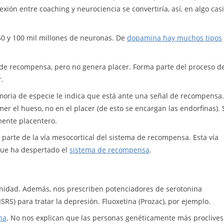
ión entre coaching y neurociencia se convertiría, así, en algo casi
50 y 100 mil millones de neuronas. De
dopamina hay muchos tipos
 de recompensa, pero no genera placer. Forma parte del proceso d
.
oria de especie le indica que está ante una señal de recompensa.
r el hueso, no en el placer (de esto se encargan las endorfinas). 
mente placentero.
arte de la vía mesocortical del sistema de recompensa. Esta vía
 que ha despertado el
sistema de recompensa
.
renidad. Además, nos prescriben potenciadores de serotonina
ISRS) para tratar la depresión. Fluoxetina (Prozac), por ejemplo.
na
. No nos explican que las personas genéticamente más proclives