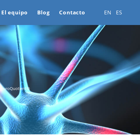
El equipo
Blog
Contacto
EN
ES
– NeuroQuotient®