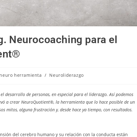
g. Neurocoaching para el
ent®
ría
 neuro herramienta
/
Neuroliderazgo
a:
el desarrollo de personas, en especial para el liderazgo. Así podemos
levó a crear NeuroQuotient®, la herramienta que lo hace posible de un
sos mitos, alguna frustración y, desde hace ya tiempo, con resultados.
ensión del cerebro humano y su relación con la conducta están