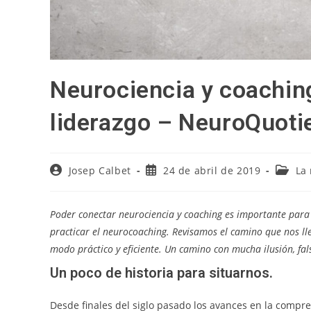
Neurociencia y coachin
liderazgo – NeuroQuoti
Autor
Publicación
Catego
Josep Calbet
24 de abril de 2019
La
de
de
de
la
la
la
entrada:
entrada:
entrad
Poder conectar neurociencia y coaching es importante para 
practicar el neurocoaching. Revisamos el camino que nos l
modo práctico y eficiente. Un camino con mucha ilusión, fal
Un poco de historia para situarnos.
Desde finales del siglo pasado los avances en la compr