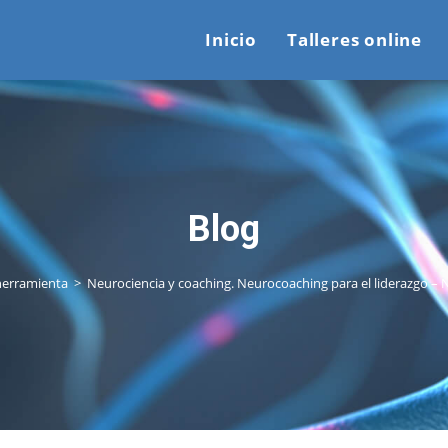
Inicio
Talleres online
Blog
herramienta
>
Neurociencia y coaching. Neurocoaching para el liderazgo 