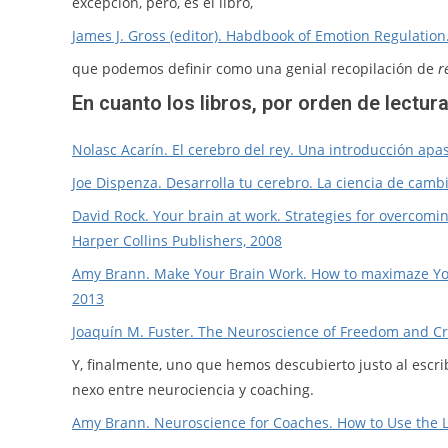
excepción, pero, es el libro,
James J. Gross (editor). Habdbook of Emotion Regulation
que podemos definir como una genial recopilación de
r
En cuanto los libros, por orden de lectura
Nolasc Acarín. El cerebro del rey. Una introducción ap
Joe Dispenza. Desarrolla tu cerebro. La ciencia de cambi
David Rock. Your brain at work. Strategies for overcomin
Harper Collins Publishers, 2008
Amy Brann. Make Your Brain Work. How to maximaze Your 
2013
Joaquín M. Fuster. The Neuroscience of Freedom and Cre
Y, finalmente, uno que hemos descubierto justo al escrib
nexo entre neurociencia y coaching.
Amy Brann. Neuroscience for Coaches. How to Use the Lat