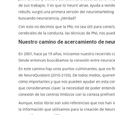
de sus trabajos. Y es que lo ‘neuro’ atrae, ayuda a ven
rebufo, surgió una primera versión del neuromarketin
buscando neurociencia, ¿Verdad?
Con esto no decimos que la PNL no sea útil para conec
cerebrales de la conducta, las técnicas de PNL nos pued
Nuestro camino de acercamiento de neur
En 2001, hace ya 19 años, iniciamos nuestro recorrido 
Desde entonces buscábamos la conexión entre neurocienc
En este camino hay unos puntos culminantes, que no fin
de NeuroQuotient (2010-2103). De todos modos, queremo
cómo importantes y que nos pueden ayudar en esta conex
que consideramos clave: la necesidad de poder entende
conexión de los centros límbicos con la corteza prefront
Aunque, estos libros son solo referencias que nos han
la información que utilizamos para la creación de Neur