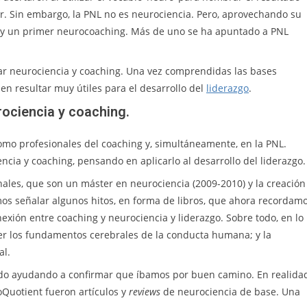
der. Sin embargo, la PNL no es neurociencia. Pero, aprovechando su
g y un primer neurocoaching. Más de uno se ha apuntado a PNL
tar neurociencia y coaching. Una vez comprendidas las bases
en resultar muy útiles para el desarrollo del
liderazgo
.
ociencia y coaching.
como profesionales del coaching y, simultáneamente, en la PNL.
ia y coaching, pensando en aplicarlo al desarrollo del liderazgo.
ales, que son un máster en neurociencia (2009-2010) y la creación
s señalar algunos hitos, en forma de libros, que ahora recordam
ión entre coaching y neurociencia y liderazgo. Sobre todo, en lo
r los fundamentos cerebrales de la conducta humana; y la
al.
 ido ayudando a confirmar que íbamos por buen camino. En realida
oQuotient fueron artículos y
reviews
de neurociencia de base. Una