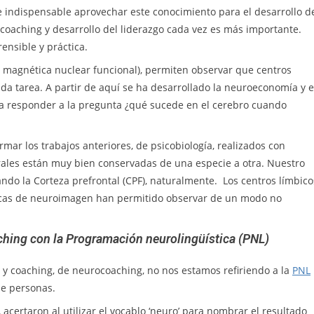
lte indispensable aprovechar este conocimiento para el desarrollo d
y coaching y desarrollo del liderazgo cada vez es más importante.
nsible y práctica.
magnética nuclear funcional), permiten observar que centros
a tarea. A partir de aquí se ha desarrollado la neuroeconomía y e
a responder a la pregunta ¿qué sucede en el cerebro cuando
ar los trabajos anteriores, de psicobiología, realizados con
brales están muy bien conservadas de una especie a otra. Nuestro
ndo la Corteza prefrontal (CPF), naturalmente. Los centros límbico
nicas de neuroimagen han permitido observar de un modo no
hing con la Programación neurolingüística (PNL)
 y coaching, de neurocoaching, no nos estamos refiriendo a la
PNL
de personas.
 acertaron al utilizar el vocablo ‘neuro’ para nombrar el resultado