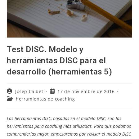
Test DISC. Modelo y
herramientas DISC para el
desarrollo (herramientas 5)
Autor
Publicación
Josep Calbet
17 de noviembre de 2016
de
de
Categoría
herramientas de coaching
la
la
de
entrada:
entrada:
la
entrada:
Las herramientas DISC, basadas en el modelo DISC, son las
herramientas para coaching más utilizadas. Para que podamos
comprenderlas mejor, empezaremos por revisar el modelo DISC