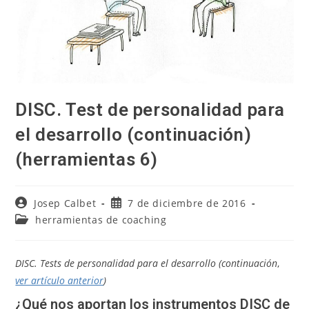
DISC. Test de personalidad para
el desarrollo (continuación)
(herramientas 6)
Autor
Publicación
Josep Calbet
7 de diciembre de 2016
de
de
Categoría
herramientas de coaching
la
la
de
entrada:
entrada:
la
entrada:
DISC. Tests de personalidad para el desarrollo (continuación
,
ver artículo anterior
)
¿Qué nos aportan los instrumentos DISC de