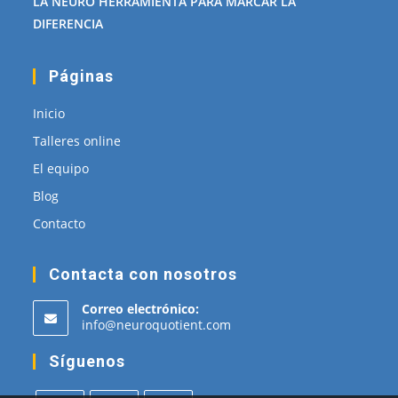
LA NEURO HERRAMIENTA PARA MARCAR LA
DIFERENCIA
Páginas
Inicio
Talleres online
El equipo
Blog
Contacto
Contacta con nosotros
Correo electrónico:
Se
info@neuroquotient.com
abre
en
Síguenos
tu
aplicación